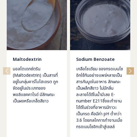
Maltodextrin
Sodium Benzoate
มอลโตเดกซ์ตริน
เกลือโซเดียม ของกรดเบนโซ
(Maltodextrin) เป็นสารที่
อิกใช้กันอย่างแพร่หลายเป็น
อยู่ในกลุ่มคาร์โบไฮเดรต ถูก
สารกันบูดในอาหาร ลักษณะ
จัดอยู่ในประเภทของ
เป็นผลึกสีขาว ไม่มีกลิ่น
พอลิแซคคาไรด์ มีลักษณะ
ละลายได้ดีในน้ำมีเลข E-
เป็นผงหรือเกล็ดสีขาว
number E211ซึ่งจะทำงาน
ได้ดีในช่วงที่อาหารมีภาวะ
เป็นกรด คือมีค่า pH ต่ำกว่า
3.6 โดยกลไกการทำงานเมื่อ
กรดเบนโซอิกเข้าสู่เซลล์