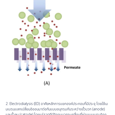
2. Electrodialysis (ED) อาศัยหลักการแยกองค์ประกอบที่มีประจุ โดยใช้เม
มเบรนแลกเปลี่ยนอิออนมาต่อกันแบบอนุกรมกันระหว่างขั้วบวก (anode)
และขั้วลบ (catode) โดยแร่ธาตุทีมีอิออนบวกจะเคลื่อนที่ผ่านเมมเบรนอิออ